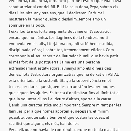
vetllant-la, cuidant-la, tornant-li part de l’estima que ella havia
sabut arrelar al cor del fill. Ell i la seua dona, Pepa, sabran els
dies i les nits, any rere any, que li dedicaren. Però mai
mostraren la menor queixa o desànim, sempre amb un
somriure en la boca.
I eixa fou la més forta empremta de Jaime en l’associació,
encara que no l’única. Les llàgrimes de la tendresa no li
ennuvolaren els ulls, i forjà una organització ben assolida,
disciplinada, eficaç i sobre tot, tremendament eficient. Com
corresponia al seu esperit de llaurador humil, que havia patit
el més fort de la postguerra, Jaime era una persona
extremadament estalviadora, almenys amb els diners dels
demés. Tota l’estructura organitzativa que ha deixat en ASFAL
està orientada a la sostenibilitat, a la supervivència en el
temps, per dures que siguen les circumstàncies, per poques
que siguen les ajudes. Es tracta d’optimitzar fins al límit tot el
que la voluntat d’uns i el deure d’altres, aporte a la causa.
I, amb una característica molt important. Sempre mirant per les
famílies, per a que només aporten el necessari, el mínim
possible, perquè sabia ben bé el que costen les coses, el
sacrifici que alguns, els més, han de fer.
Per a ell, que no havia de contribuir, perquè no tenia malalt al