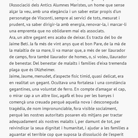
l’Associació dels Antics Alumnes Maristes, un home que sense
alçar la veu, amb una elegància i un saber estar propis d’un
personatge de Visconti, sempre al servici de tots, mesurat i
prudent, va saber dirigir-la amb energia, renovar-la, i marcar-li
una empremta que no oblidarem mai els associats.
Ara, un altre gegant ens acaba de deixar. Es tracta del bo de
Jaime Betí. Ja fa més de vint anys que el bon Pare, de la mà de
la malaltia de sa mare, li va manar que, a més de ser llaurador
de camps, fora també llaurador de homes, o, si voleu, llaurador
de benestar. Del benestar de malalts i famílies d’eixa tremenda
plaga que és l’Alzheimer.
Jaime, Jaume, menudet, d’aspecte físic tímid, quasi delicat, era
en realitat un gegant. Ocultava una fortalesa i una constància
gegantines, una voluntat de ferro. En compte d’amagar el cap,
o mirar cap a un altre lloc, agafà el bou per les banyes i
començà una creuada perquè aquella nova i desconeguda
tragèdia, de nom impronunciable, fora visible socialment,
perquè les nostres autoritats posaren els mitjans per tractar
adequadament als nostres malalts i, per damunt de tot, per
reivindicar la seua dignitat i humanitat, i ajudar a les famílies a
aguantar el terrible cop que suposa la dissolució de l’esperit