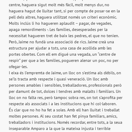
centre, haguera sigut molt més fàcil, molt menys dur, no
haguera hagut de lluitar tant, si per compte de posar-se en la
pell dels altres, haguera utilitzat només un criteri econòmic.
Molts inclús li ho hagueren aplaudit – pagar, de vegades,
apaga remordiments -. Les famílies, desesperades per la
necessitat hagueren tret de baix les pedres, el que no tenien.
Però, Jaime no fundà una associació de rics. Jaime creà una
estructura per ajudar a tots, una casa de acollida amb les
portes obertes. Com ell em digué una vegada, un “centre de
respir” per que a les famílies, pogueren alenar un poc, no per
ofegar-les.
I eixa és l’empremta de Jaime, un lloc on s’estima als dèbils, on
se’ls tracta amb respecte i quasi veneració. Un lloc amb
persones amables i sensibles, treballadores, professionals però
per damunt de tot, dolces i tendres amb malalts i familiars. Un
lloc on no falta res, però tampoc sobra res, on tot s’aprofita per
respecte als associats i a les institucions que hi col·laboren.
És clar que no ho ha fet a soles. Amb ell han lluitat i treballat
moltes persones. Al seu costat han fet pinya familiars, amics,
treballadors i institucions. Només recordar, entre tots, a la seua
inseparable Amparo a la que la mateixa injusta i terrible