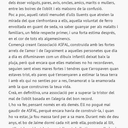
dels ésser volguts, pares, avis, oncles, amics, marits o mullers,
entre les boires de l’oblit i els malsons de la confusió.
Poc a poc, aquell ratolí menudet d’ulls lluents que atreien la
mirada del que s’enfrontava a ells, aquella voluntat de ferro
envoltada en guant de seda, va saber guanyar per als malalts i
familiars, un feble respecte primer, i una forta estima després,
en el cor de tots els algemesinencs.
Començà creant l’associació ASFAL, construïda amb les fortes
arrels de l’amor i de l’agraïment a aquelles personetes que dia
a dia es difuminaven com un dibuix infantil deixat baix la
pluja, però què encara que elles mateixes no ho recordaven,
seguien sent eixes mares fortes i tendres que t’arropaven quan
estaves trist, els pares què t’ensenyaren a estimar la teua terra
i amb els qui no senties por a res, l’enamorat o la enamorada
amb la que construïres la teua vida.
Creà, en definitiva, una associació per a superar la tristor del
mal de l’oblit basada en l’alegria del bon record.
I, ho va fer, pensant només en els demés. Ell no pogué mai
gaudir de ASFAL, perquè encara havia de construir-la, i quan
ho va estar, ja fou massa tard per a sa mare. Durant més de deu
anys, el bo de Jaime dormí cada nit amb ella, postrada al llit,