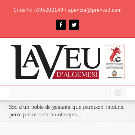
Skip
Crida'ns : 693202149
|
agencia@prensa2.com
to
content
Facebook
Twitter
Sóc d’un poble de gegants, que pareixen ratolins,
però què mouen muntanyes…