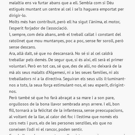
malaltia ens va furtar abans que a ell. Sembla com si Déu
estigués muntant un centre al cel i se’ls haguera emportat per
dirigir-lo.
Molts més han contribuït, però ell ha sigut l’ànima, el motor,
l’esperit forjador de l’associació.
I, sempre, com deia abans, amb el treball callat i constant del
ratolinet que mou muntanyes, poc a poc, sense fer soroll, però
sense descans.
Ara, allà dalt, sé que no descansarà. No sé si al cel caldrà
treballar pels demés. De segur que, si és així, ell serà el primer
voluntari. Però en tot cas, sé que, des de allí, no deixarà de la
mà als seus malalts d’Algemesí, ni a les seues famílies, ni als
treballadors ni a la directiva. Seguiran els seus ulls il·luminant-
nos a tots, la seua força estimulant-nos, el seu esperit, dirigint-
nos.
Però també sé que ho farà abraçat a sa mare i a son pare,
orgullosos de la bona llavor sembrada anys arrere. I ell, bon
fill, tornarà a la felicitat de la infantessa, sense preocupacions,
al voltant de la llar, al calor del foc i l’estima que només els
cors nets i purs, els de les persones senzilles, els que no
coneixen l’odi ni el rancor, poden sentir.