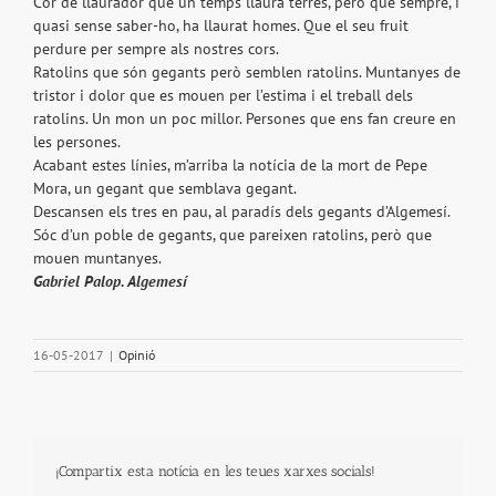
Cor de llaurador que un temps llaurà terres, però que sempre, i
quasi sense saber-ho, ha llaurat homes. Que el seu fruit
perdure per sempre als nostres cors.
Ratolins que són gegants però semblen ratolins. Muntanyes de
tristor i dolor que es mouen per l’estima i el treball dels
ratolins. Un mon un poc millor. Persones que ens fan creure en
les persones.
Acabant estes línies, m’arriba la notícia de la mort de Pepe
Mora, un gegant que semblava gegant.
Descansen els tres en pau, al paradís dels gegants d’Algemesí.
Sóc d’un poble de gegants, que pareixen ratolins, però que
mouen muntanyes.
Gabriel Palop. Algemesí
16-05-2017
|
Opinió
¡Compartix esta notícia en les teues xarxes socials!