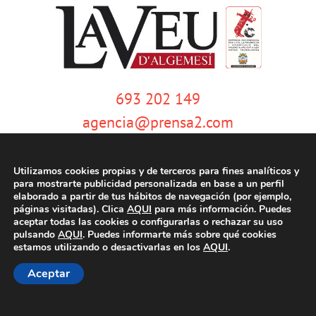
693 202 149
agencia@prensa2.com
Utilizamos cookies propias y de terceros para fines analíticos y
para mostrarte publicidad personalizada en base a un perfil
elaborado a partir de tus hábitos de navegación (por ejemplo,
páginas visitadas). Clica
AQUI
para más información. Puedes
aceptar todas las cookies o configurarlas o rechazar su uso
pulsando
AQUI
. Puedes informarte más sobre qué cookies
© Copyright 2020 | La Veu d'Algemesí | Tots els drets reservats |
Aviso
estamos utilizando o desactivarlas en los
AQUI
.
legal
|
Política de privacidad
|
Política de cookies
| Dissenyat per
tecniwebs
Aceptar
Facebook
Twitter