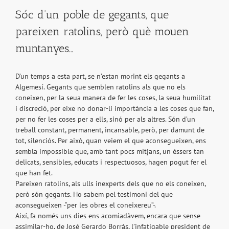
Sóc d’un poble de gegants, que
pareixen ratolins, però què mouen
muntanyes…
D’un temps a esta part, se n’estan morint els gegants a
Algemesí. Gegants que semblen ratolins als que no els
coneixen, per la seua manera de fer les coses, la seua humilitat
i discreció, per eixe no donar-li importància a les coses que fan,
per no fer les coses per a ells, sinó per als altres. Són d’un
treball constant, permanent, incansable, però, per damunt de
tot, silenciós. Per això, quan veiem el que aconsegueixen, ens
sembla impossible que, amb tant pocs mitjans, un éssers tan
delicats, sensibles, educats i respectuosos, hagen pogut fer el
que han fet.
Pareixen ratolins, als ulls inexperts dels que no els coneixen,
però són gegants. Ho sabem pel testimoni del que
aconsegueixen -“per les obres el coneixereu”-.
Així, fa només uns dies ens acomiadàvem, encara que sense
assimilar-ho, de José Gerardo Borrás, l’infatigable president de