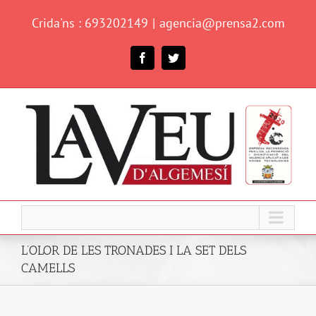
Skip
Crida'ns : 693202149
|
agencia@prensa2.com
to
content
Facebook
Twitter
L’OLOR DE LES TRONADES I LA SET DELS
CAMELLS