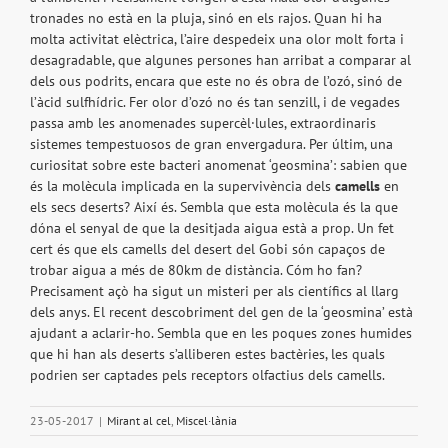
tronades no està en la pluja, sinó en els rajos. Quan hi ha
molta activitat elèctrica, l’aire despedeix una olor molt forta i
desagradable, que algunes persones han arribat a comparar al
dels ous podrits, encara que este no és obra de l’ozó, sinó de
l’àcid sulfhídric. Fer olor d’ozó no és tan senzill, i de vegades
passa amb les anomenades supercèl·lules, extraordinaris
sistemes tempestuosos de gran envergadura. Per últim, una
curiositat sobre este bacteri anomenat ‘geosmina’: sabien que
és la molècula implicada en la supervivència dels
camells
en
els secs deserts? Així és. Sembla que esta molècula és la que
dóna el senyal de que la desitjada aigua està a prop. Un fet
cert és que els camells del desert del Gobi són capaços de
trobar aigua a més de 80km de distància. Cóm ho fan?
Precisament açò ha sigut un misteri per als científics al llarg
dels anys. El recent descobriment del gen de la ‘geosmina’ està
ajudant a aclarir-ho. Sembla que en les poques zones humides
que hi han als deserts s’alliberen estes bactèries, les quals
podrien ser captades pels receptors olfactius dels camells.
23-05-2017
|
Mirant al cel
,
Miscel·lània