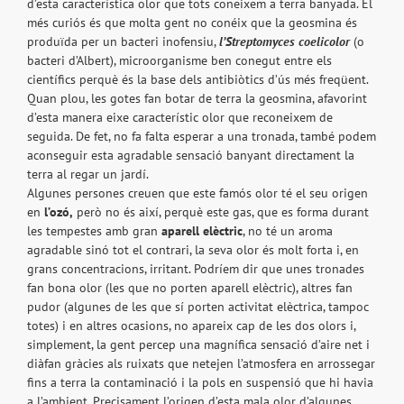
d’esta característica olor que tots coneixem a terra banyada. El
més curiós és que molta gent no conéix que la geosmina és
produïda per un bacteri inofensiu,
l’Streptomyces coelicolor
(o
bacteri d’Albert), microorganisme ben conegut entre els
científics perquè és la base dels antibiòtics d’ús més freqüent.
Quan plou, les gotes fan botar de terra la geosmina, afavorint
d’esta manera eixe característic olor que reconeixem de
seguida. De fet, no fa falta esperar a una tronada, també podem
aconseguir esta agradable sensació banyant directament la
terra al regar un jardí.
Algunes persones creuen que este famós olor té el seu origen
en
l’ozó,
però no és així, perquè este gas, que es forma durant
les tempestes amb gran
aparell elèctric
, no té un aroma
agradable sinó tot el contrari, la seva olor és molt forta i, en
grans concentracions, irritant. Podríem dir que unes tronades
fan bona olor (les que no porten aparell elèctric), altres fan
pudor (algunes de les que sí porten activitat elèctrica, tampoc
totes) i en altres ocasions, no apareix cap de les dos olors i,
simplement, la gent percep una magnífica sensació d’aire net i
diàfan gràcies als ruixats que netejen l’atmosfera en arrossegar
fins a terra la contaminació i la pols en suspensió que hi havia
a l’ambient. Precisament l’origen d’esta mala olor d’algunes