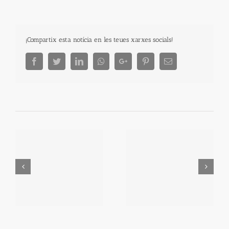
¡Compartix esta notícia en les teues xarxes socials!
Facebook
Twitter
LinkedIn
Whatsapp
Google+
Pinterest
Email
FENÒMENS
AVIONETES ANTI-
ESTRANYS (2): FOC DE
GRANIÇ
SANT ELM